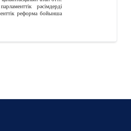
арламенттік рәсімдерді
аменттік реформа бойынша