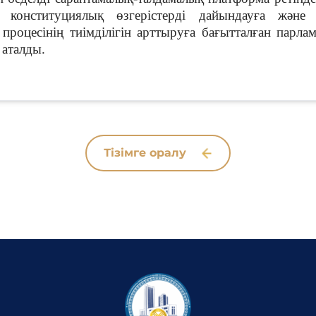
 конституциялық өзгерістерді дайындауға және п
процесінің тиімділігін арттыруға бағытталған парл
аталды.
Тізімге оралу