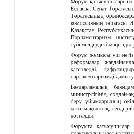
Форум қатысушыларына Қ
Еспаева, Сенат Төрағас
Төрағасының орынбасар
комиссияның төрағасы И
Қазақстан Республикасы
Парламентаризм инсти
сүйемелдеудегі маңызды рө
Форум жұмысы үш негізгі
реформалар жағдайында
қатерлерді, цифрланд
парламентаризмді дамыту
Бағдарламалық баянда
министрлігінің, сондай-а
беру ұйымдарының өкілд
ынтымақтастық, гендерлік
қозғалды.
Форумға қатысушылар б
практикалық үлес қосатын