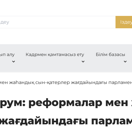
Ізде
ып алу
Кадрмен қамтамасыз ету
Білім базасы
мен жаһандық сын-қатерлер жағдайындағы парламе
рум: реформалар мен
 жағдайындағы парла