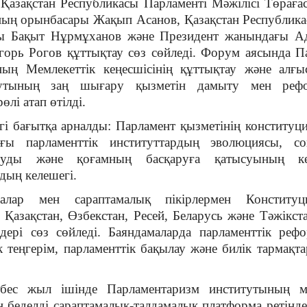
азақстан Республикасы Парламенті Мәжілісі Төрағ
ының орынбасары Жақып Асанов, Қазақстан Республик
ы Бақыт Нұрмұханов және Президент жанындағы Ад
горь Рогов құттықтау сөз сөйледі. Форум аясында 
ның Мемлекеттік кеңесшісінің құттықтау және алғ
тутының заң шығару қызметін дамыту мен рефо
лі атап өтілді.
 бағытқа арналды: Парламент қызметінің конституци
ғы парламенттік институттардың эволюциясы, с
ыруды және қоғамның басқаруға қатысуының к
дың келешегі.
малар мен сараптамалық пікірлермен Конститу
қ Қазақстан, Өзбекстан, Ресей, Беларусь және Тәжік
ері сөз сөйледі. Баяндамаларда парламенттік рефо
 теңгерім, парламенттік бақылау және билік тармақт
ес жыл ішінде Парламентаризм институтының ме
 беделді сараптамалық-талдамалық платформа ретінде