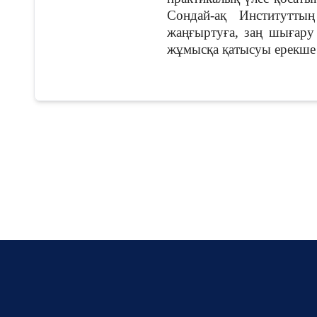
Сондай-ақ Институттың
жаңғыртуға, заң шығару 
жұмысқа қатысуы ерекше 