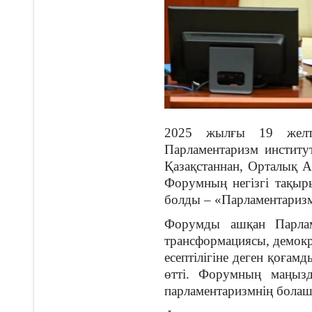
2025 жылғы 19 желтоқ
Парламентаризм институ
Қазақстаннан, Орталық Аз
Форумның негізгі тақыр
болды – «Парламентаризм
Форумды ашқан Парлам
трансформациясы, демок
есептілігіне деген қоғам
өтті. Форумның маңызд
парламентаризмнің болаш