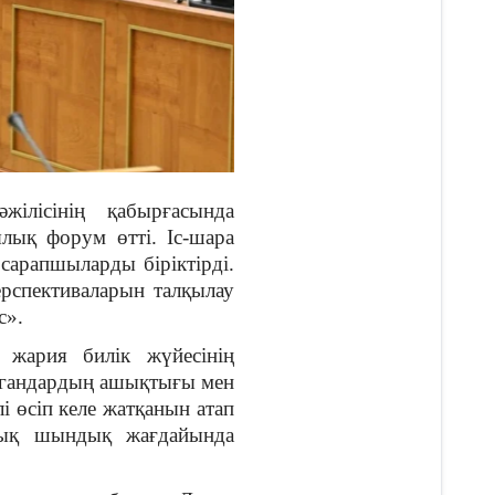
ілісінің қабырғасында
лық форум өтті. Іс-шара
 сарапшыларды біріктірді.
рспективаларын талқылау
с».
жария билік жүйесінің
ргандардың ашықтығы мен
і өсіп келе жатқанын атап
қтық шындық жағдайында