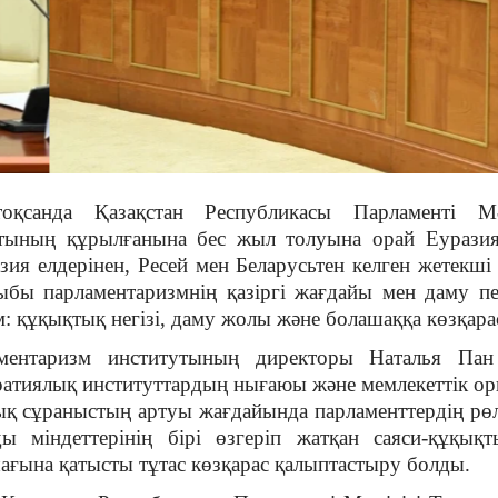
санда Қазақстан Республикасы Парламенті Мәж
тының құрылғанына бес жыл толуына орай Еуразия
ия елдерінен, Ресей мен Беларусьтен келген жетекші
ыбы парламентаризмнің қазіргі жағдайы мен даму пе
: құқықтық негізі, даму жолы және болашаққа көзқара
ентаризм институтының директоры Наталья Пан 
ратиялық институттардың нығаюы және мемлекеттік о
дық сұраныстың артуы жағдайында парламенттердің рөл
ы міндеттерінің бірі өзгеріп жатқан саяси-құқы
ағына қатысты тұтас көзқарас қалыптастыру болды.