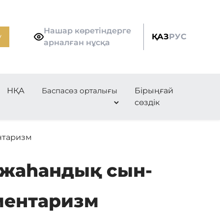
Нашар көретіндерге
у
ҚАЗ
РУС
арналған нұсқа
НҚА
Баспасөз орталығы
Бірыңғай
сөздік
нтаризм
 жаһандық сын-
ментаризм