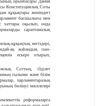
асының орынбасары Дания
асы Конституциялық Соты
ам құқықтары жөніндегі
Парламент басшылығы мен
ыс хаттары оқылып, онда
рмаларды сараптамалық
ялық-құқықтық негіздері,
ондай-ақ жаһандық сын-
еңеюін ескере отырып,
циялық Соттың, Әділет
станның ғылыми және білім
рмалар, парламентаралық
арының бөлінуі мәселелері
млекеттік реформаларға
 қалыптасқанын атап өтті.