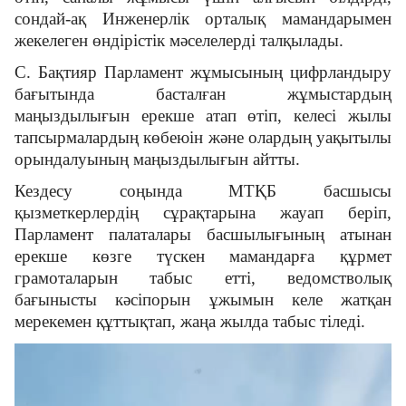
сондай-ақ Инженерлік орталық мамандарымен
жекелеген өндірістік мәселелерді талқылады.
С. Бақтияр Парламент жұмысының цифрландыру
бағытында басталған жұмыстардың
маңыздылығын ерекше атап өтіп, келесі жылы
тапсырмалардың көбеюін және олардың уақытылы
орындалуының маңыздылығын айтты.
Кездесу соңында МТҚБ басшысы
қызметкерлердің сұрақтарына жауап беріп,
Парламент палаталары басшылығының атынан
ерекше көзге түскен мамандарға құрмет
грамоталарын табыс етті, ведомстволық
бағынысты кәсіпорын ұжымын келе жатқан
мерекемен құттықтап, жаңа жылда табыс тіледі.