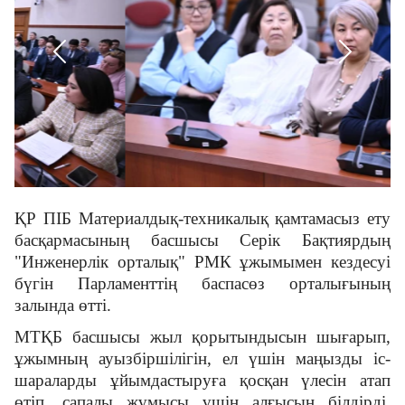
Білім базасы
НҚА
Баспасөз орталығы
ҚР ПІБ Материалдық-техникалық қамтамасыз ету
Бірыңғай сөздік
басқармасының басшысы Серік Бақтиярдың
"Инженерлік орталық" РМК ұжымымен кездесуі
бүгін Парламенттің баспасөз орталығының
Нашар көретіндерге
залында өтті.
арналған нұсқа
МТҚБ басшысы жыл қорытындысын шығарып,
ұжымның ауызбіршілігін, ел үшін маңызды іс-
шараларды ұйымдастыруға қосқан үлесін атап
өтіп, сапалы жұмысы үшін алғысын білдірді,