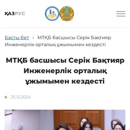
ҚАЗ
РУС
Басты бет
›
МТҚБ басшысы Серік Бақтияр
Инженерлік орталық ұжымымен кездесті
МТҚБ басшысы Серік Бақтияр
Жалпы ақпарат
Инженерлік орталық
ұжымымен кездесті
Қызмет
25.12.2024
Мемлекеттік сатып алу
Кадрмен қамтамасыз ету